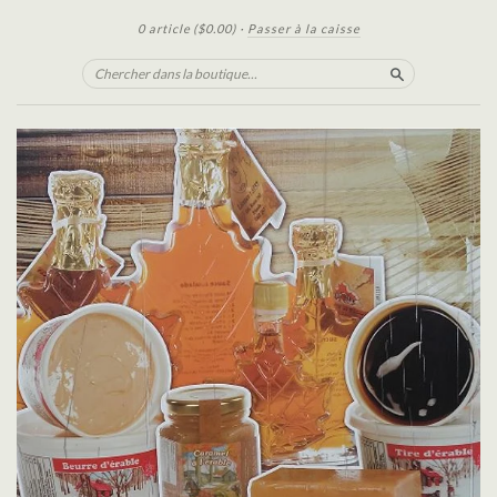
0 article
($0.00)
·
Passer à la caisse
Chercher