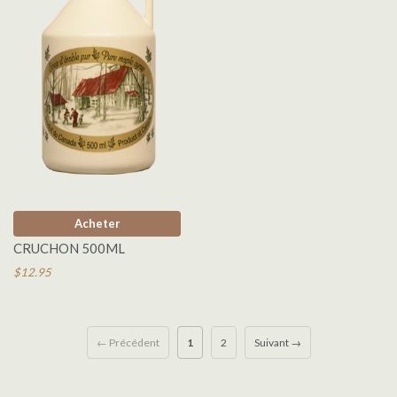
Acheter
CRUCHON 500ML
$12.95
← Précédent
1
2
Suivant →