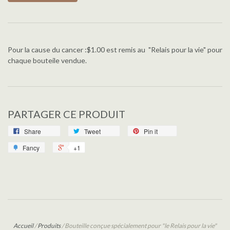
Pour la cause du cancer :$1.00 est remis au "Relais pour la vie" pour
chaque bouteile vendue.
PARTAGER CE PRODUIT
Share
Tweet
Pin it
Fancy
+1
Accueil
/
Produits
/
Bouteille conçue spécialement pour "le Relais pour la vie"