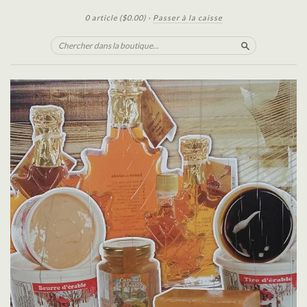
0 article
($0.00)
·
Passer à la caisse
Chercher