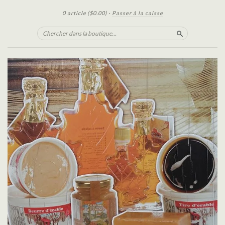
0 article
($0.00)
·
Passer à la caisse
Chercher