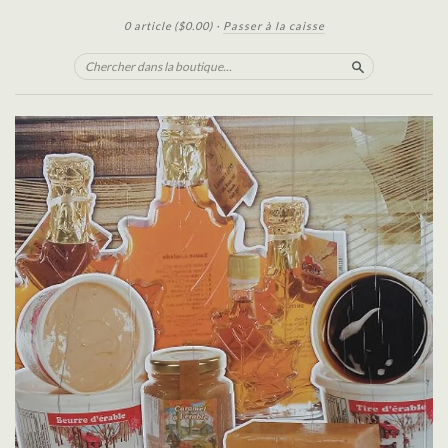
0 article
($0.00)
·
Passer à la caisse
Chercher