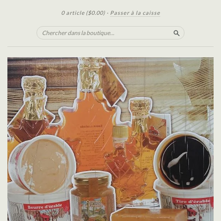
0 article
($0.00)
·
Passer à la caisse
Chercher