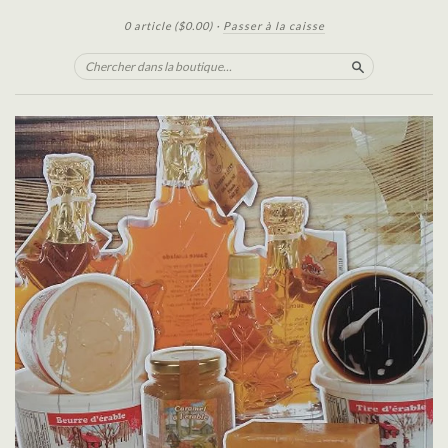
0 article
($0.00)
·
Passer à la caisse
Chercher