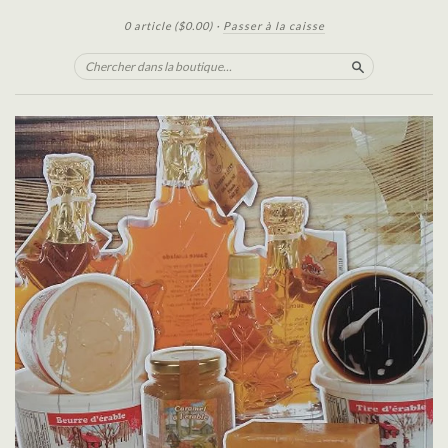
0 article
($0.00)
·
Passer à la caisse
Chercher